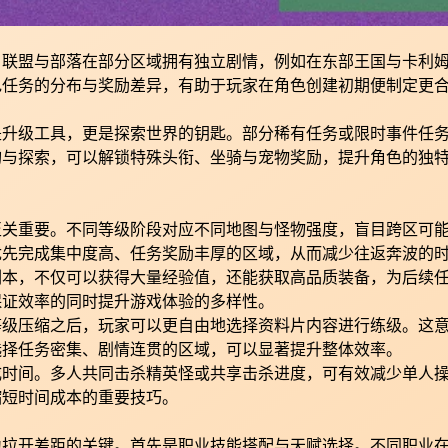
。联盟与部落在部分区域拥有独立剧情，例如在东部王国与卡利
色任务的分布与奖励差异，有助于玩家在角色创建初期便制定更
是升级工具，更是探索世界的钥匙。部分稀有任务或限时事件任
询与探索，可以解锁特殊头衔、坐骑与宠物奖励，提升角色的独
至关重要。不同等级阶段对应不同地图与怪物强度，盲目跨区可
优先完成集中度高、任务奖励丰厚的区域，从而减少往返奔波的
副本，不仅可以获得大量经验值，还能获取高品质装备，为后续
保证效率的同时提升游戏体验的多样性。
等级压缩之后，玩家可以更自由地选择资料片内容进行练级。这
选择任务密集、剧情连贯的区域，可以显著提升整体效率。
成时间。多人共同击杀精英怪或共享击杀进度，可有效减少单人
缩短时间成本的重要技巧。
为拉开差距的关键。首先是职业技能搭配与天赋选择。不同职业