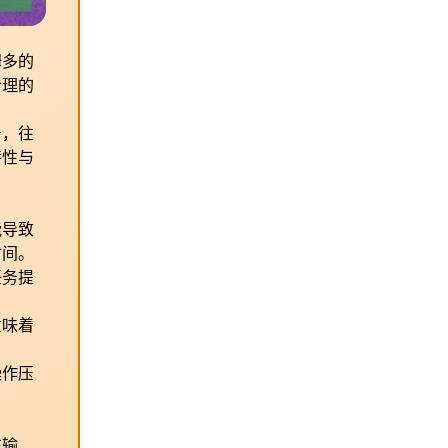
姆多的
合理的
务，往
特性与
能导致
时间。
任务提
意味着
操作压
在输