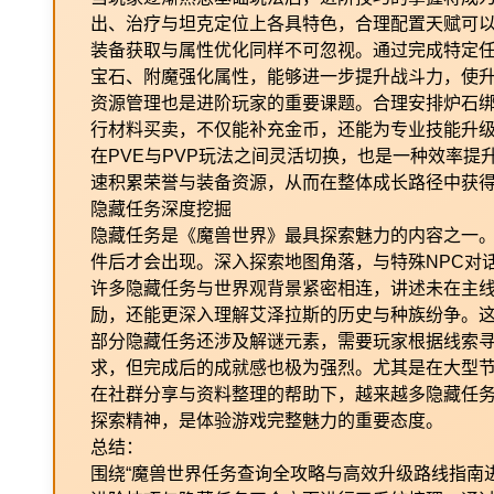
出、治疗与坦克定位上各具特色，合理配置天赋可
装备获取与属性优化同样不可忽视。通过完成特定
宝石、附魔强化属性，能够进一步提升战斗力，使
资源管理也是进阶玩家的重要课题。合理安排炉石
行材料买卖，不仅能补充金币，还能为专业技能升
在PVE与PVP玩法之间灵活切换，也是一种效率
速积累荣誉与装备资源，从而在整体成长路径中获
隐藏任务深度挖掘
隐藏任务是《魔兽世界》最具探索魅力的内容之一
件后才会出现。深入探索地图角落，与特殊NPC对
许多隐藏任务与世界观背景紧密相连，讲述未在主
励，还能更深入理解艾泽拉斯的历史与种族纷争。
部分隐藏任务还涉及解谜元素，需要玩家根据线索
求，但完成后的成就感也极为强烈。尤其是在大型
在社群分享与资料整理的帮助下，越来越多隐藏任
探索精神，是体验游戏完整魅力的重要态度。
总结：
围绕“魔兽世界任务查询全攻略与高效升级路线指南