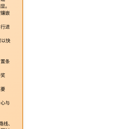
明显。
理镶嵌
卖行进
可以快
前置条
特奖
。
高要
奇心与
路线、