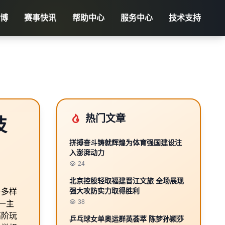
火博
赛事快讯
帮助中心
服务中心
技术支持
热门文章
技
拼搏奋斗铸就辉煌为体育强国建设注
入澎湃动力
24
北京控股轻取福建晋江文旅 全场展现
强大攻防实力取得胜利
与多样
38
一主
高阶玩
乒乓球女单奥运群英荟萃 陈梦孙颖莎