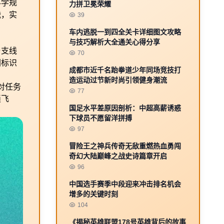
科学规
力拼卫冕荣耀
战，实
39
车内逃脱一到四全关卡详细图文攻略
与技巧解析大全通关心得分享
与支线
70
图标识
成都市近千名跆拳道少年同场竞技打
造运动过节新时尚引领健身潮流
对任务
77
锁飞
国足水平差原因剖析：中超高薪诱惑
下球员不愿留洋拼搏
97
冒险王之神兵传奇无敌重燃热血勇闯
奇幻大陆巅峰之战史诗篇章开启
96
中国选手赛季中段迎来冲击排名机会
增多的关键时刻
104
《揭秘英雄联盟178号英雄背后的故事