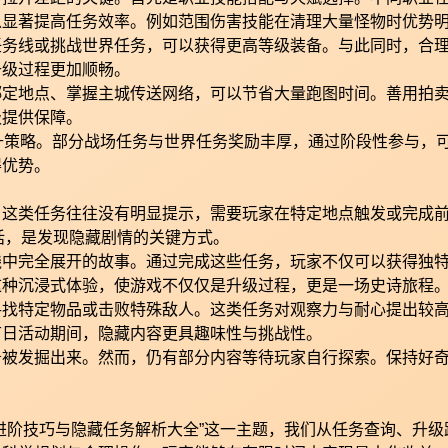
以显著提高任务效率。例如范围伤害技能在清理大量怪物时优势
任务线或挑战世界任务，可以获得更高等级装备。与此同时，合
升级过程更加顺畅。
绑定地点、掌握主城传送网络，可以节省大量跑图时间。善用拍
级提供保障。
提升策略。部分战场任务与世界任务奖励丰厚，通过阶段性参与，
得优势。
。这类任务往往没有明显提示，需要玩家在特定地点触发或完成
话，是发现隐藏剧情的关键方式。
线中完全展开的故事。通过完成这些任务，玩家不仅可以获得独
这种沉浸式体验，使游戏不仅仅是升级过程，更是一场史诗旅程
寻找特定物品或击败特殊敌人。这类任务对观察力与耐心提出较
节日活动期间，隐藏内容更具趣味性与挑战性。
务被发掘出来。然而，仍有部分内容等待玩家自行探索。保持好
进阶技巧与隐藏任务解析大全”这一主题，我们从任务查询、升级